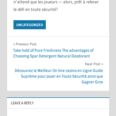
n’attend que les joueurs — alors, prêt à relever
le défi en toute sécurité?
UNCATEGORIZED
Post
Previous Post
Take hold of Pure Freshness The advantages of
navigation
Choosing Spar Detergent Natural Deodorant
Next Post
Découvrez le Meilleur On line casino en Ligne Guide
Suprême pour Jouer en Toute Sécurité ainsi que
Gagner Gros
LEAVE A REPLY