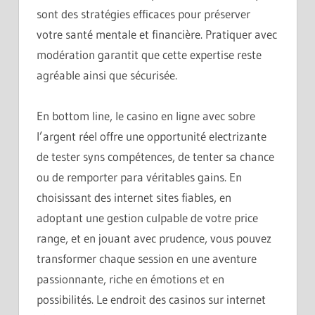
sont des stratégies efficaces pour préserver
votre santé mentale et financière. Pratiquer avec
modération garantit que cette expertise reste
agréable ainsi que sécurisée.
En bottom line, le casino en ligne avec sobre
l’argent réel offre une opportunité electrizante
de tester syns compétences, de tenter sa chance
ou de remporter para véritables gains. En
choisissant des internet sites fiables, en
adoptant une gestion culpable de votre price
range, et en jouant avec prudence, vous pouvez
transformer chaque session en une aventure
passionnante, riche en émotions et en
possibilités. Le endroit des casinos sur internet