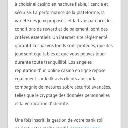
à choisir el casino en hachure fiable, licencié et
sécurisé. La performance de la plateforme, la
variété des jeux proposés, et la transparence des
conditions de reward et de paiement, sont des
critères essentiels. Un internet site réglementé
garantit la cual vos fonds sont protégés, que des
jeux sont équitables et que vous pouvez jouer
durante toute tranquillité. Los angeles
réputation d’un online casino en ligne repose
également sur kklk avis clients ain sur la
compagnie de mesures sobre sécurité avancées,
telles que le cryptage des données personnelles
et la vérification d’identité.
Une fois inscrit, la gestion de votre bank roll