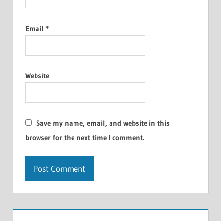
Email
*
Website
Save my name, email, and website in this
browser for the next time I comment.